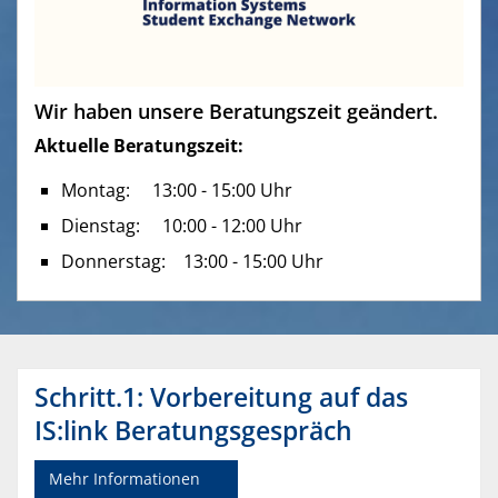
l
a
y
M
S
Wir haben unsere Beratungszeit geändert.
u
e
Aktuelle Beratungszeit:
t
t
e
t
Montag: 13:00 - 15:00 Uhr
i
Dienstag: 10:00 - 12:00 Uhr
n
Donnerstag: 13:00 - 15:00 Uhr
g
s
Schritt.1: Vorbereitung auf das
IS:link Beratungsgespräch
Mehr Informationen