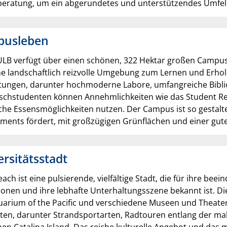
beratung, um ein abgerundetes und unterstützendes Umfeld 
usleben
LB verfügt über einen schönen, 322 Hektar großen Campus, d
ne landschaftlich reizvolle Umgebung zum Lernen und Erho
htungen, darunter hochmoderne Labore, umfangreiche Bibl
schstudenten können Annehmlichkeiten wie das Student Rec
che Essensmöglichkeiten nutzen. Der Campus ist so gestalt
ments fördert, mit großzügigen Grünflächen und einer gute
ersitätsstadt
ach ist eine pulsierende, vielfältige Stadt, die für ihre be
ionen und ihre lebhafte Unterhaltungsszene bekannt ist. D
arium of the Pacific und verschiedene Museen und Theater 
äten, darunter Strandsportarten, Radtouren entlang der ma