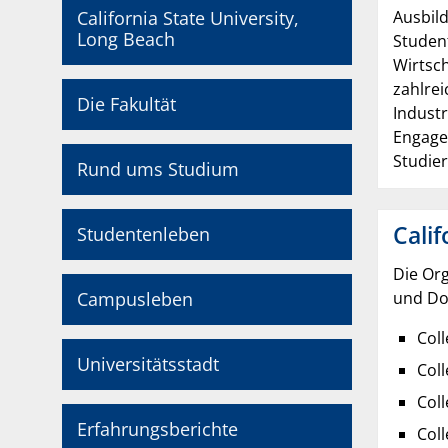
California State University,
Ausbild
Long Beach
Student
Wirtsc
zahlrei
Die Fakultät
Industr
Engage
Studie
Rund ums Studium
Calif
Studentenleben
Die Org
Campusleben
und Do
Coll
Universitätsstadt
Coll
Coll
Erfahrungsberichte
Coll