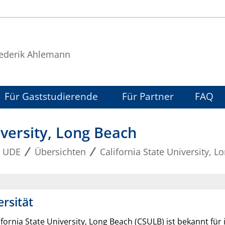
Frederik Ahlemann
Für Gaststudierende
Für Partner
FAQ
iversity, Long Beach
r UDE
Übersichten
California State University, 
rsität
ifornia State University, Long Beach (CSULB) ist bekannt für