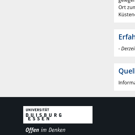
gelegen
Ort zum
Küsten
Erfa
- Derzei
Quel
Informa