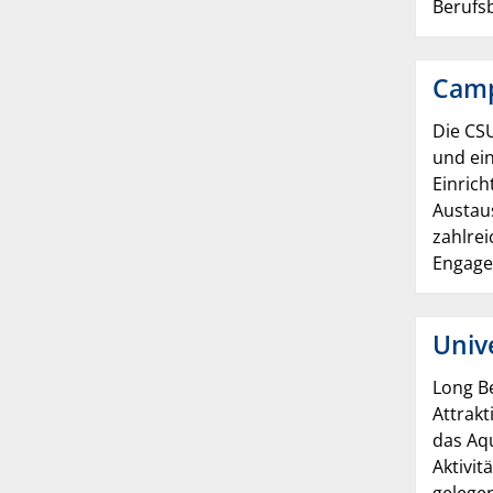
Berufs
Camp
Die CSU
und ei
Einric
Austau
zahlrei
Engage
Univ
Long Be
Attrakt
das Aqu
Aktivit