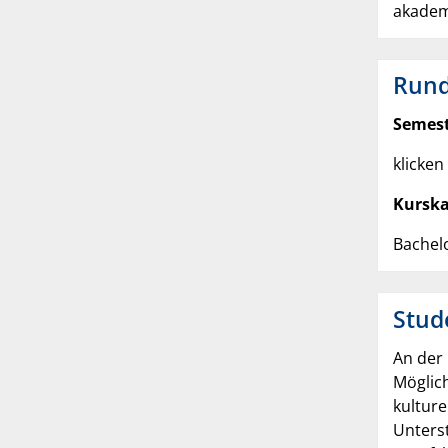
akadem
Rund
Semest
klicken
Kurska
Bachelo
Stud
An der
Möglich
kulture
Unters