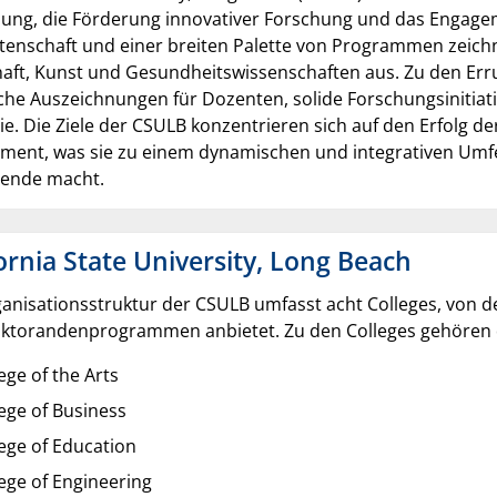
ung, die Förderung innovativer Forschung und das Engageme
enschaft und einer breiten Palette von Programmen zeichne
haft, Kunst und Gesundheitswissenschaften aus. Zu den Err
che Auszeichnungen für Dozenten, solide Forschungsinitiat
ie. Die Ziele der CSULB konzentrieren sich auf den Erfolg d
ment, was sie zu einem dynamischen und integrativen Umfel
rende macht.
ornia State University, Long Beach
anisationsstruktur der CSULB umfasst acht Colleges, von de
ktorandenprogrammen anbietet. Zu den Colleges gehören
ege of the Arts
ege of Business
ege of Education
ege of Engineering