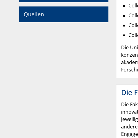
Col
Quellen
Coll
Col
Coll
Die Uni
konzent
akadem
Forsch
Die F
Die Fak
innovat
jeweili
andere
Engage