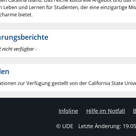
en Catalina Island. Das reiche kulturelle Angebot und das
 Leben und Lernen für Studenten, der eine einzigartige Mis
charme bietet.
hrungsberichte
t nicht verfügbar -
len
tionen zur Verfügung gestellt von der California State Univ
Infoline
Hilfe im Notfall
B
© UDE
Letzte Änderung: 19.0